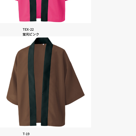
TEX-22
蛍光ピンク
T-19