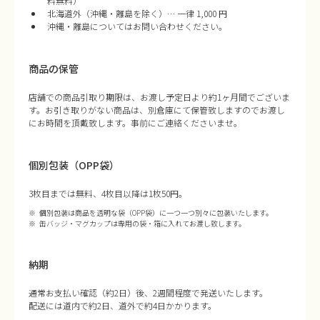
料無料）
北海道外（沖縄・離島を除く）… 一律 1,000 円
沖縄・離島についてはお問い合わせください。
商品の保管
店舗での商品引取り期限は、お渡し予定日より約1ヶ月間でございま
す。お引き取りがない商品は、別倉庫にて保管致しますのでお渡し
にお時間を頂戴致します。事前にご連絡くださいませ。
個別包装（OPP袋）
3枚目までは無料、4枚目以降は1枚50円。
個別包装は商品を透明な袋（OPP袋）に一つ一つ別々に包装いたします。
缶バッジ・マグカップは専用の袋・箱に入れてお渡し致します。
納期
通常お支払い確認（約2日）後、2週間程度で発送いたします。
配送には道内で約2日、道外で約4日かかります。