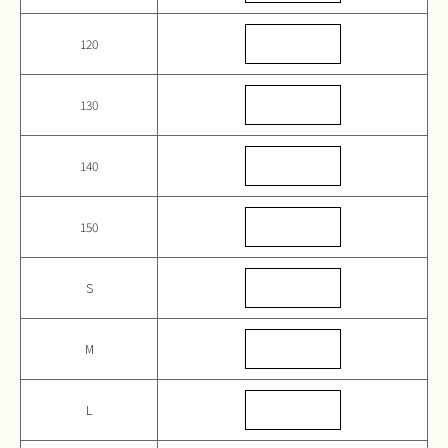
120
130
140
150
S
M
L