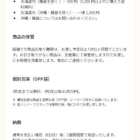
北海道内（離島を除く ）… 500 円（5,000 円以上のご購入で送
料無料）
北海道外（沖縄・離島を除く）… 一律 1,000 円
沖縄・離島についてはお問い合わせください。
商品の保管
店舗での商品引取り期限は、お渡し予定日より約1ヶ月間でございま
す。お引き取りがない商品は、別倉庫にて保管致しますのでお渡し
にお時間を頂戴致します。事前にご連絡くださいませ。
個別包装（OPP袋）
3枚目までは無料、4枚目以降は1枚50円。
個別包装は商品を透明な袋（OPP袋）に一つ一つ別々に包装いたします。
缶バッジ・マグカップは専用の袋・箱に入れてお渡し致します。
納期
通常お支払い確認（約2日）後、2週間程度で発送いたします。