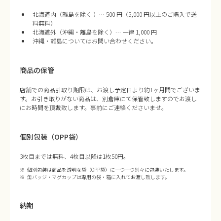
北海道内（離島を除く ）… 500 円（5,000 円以上のご購入で送
料無料）
北海道外（沖縄・離島を除く）… 一律 1,000 円
沖縄・離島についてはお問い合わせください。
商品の保管
店舗での商品引取り期限は、お渡し予定日より約1ヶ月間でございま
す。お引き取りがない商品は、別倉庫にて保管致しますのでお渡し
にお時間を頂戴致します。事前にご連絡くださいませ。
個別包装（OPP袋）
3枚目までは無料、4枚目以降は1枚50円。
個別包装は商品を透明な袋（OPP袋）に一つ一つ別々に包装いたします。
缶バッジ・マグカップは専用の袋・箱に入れてお渡し致します。
納期