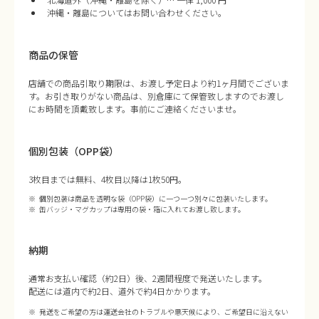
沖縄・離島についてはお問い合わせください。
商品の保管
店舗での商品引取り期限は、お渡し予定日より約1ヶ月間でございま
す。お引き取りがない商品は、別倉庫にて保管致しますのでお渡し
にお時間を頂戴致します。事前にご連絡くださいませ。
個別包装（OPP袋）
3枚目までは無料、4枚目以降は1枚50円。
個別包装は商品を透明な袋（OPP袋）に一つ一つ別々に包装いたします。
缶バッジ・マグカップは専用の袋・箱に入れてお渡し致します。
納期
通常お支払い確認（約2日）後、2週間程度で発送いたします。
配送には道内で約2日、道外で約4日かかります。
発送をご希望の方は運送会社のトラブルや悪天候により、ご希望日に沿えない