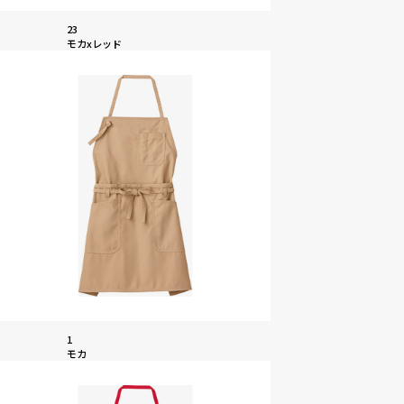
23
モカxレッド
1
モカ