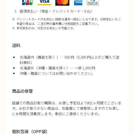
店頭支払い（現金・クレジットカード・Edy）
クレジットカードのお支払い回数は通常一回払いとなります。分割支払いをご
希望の場合は、ご注文時の備考欄に分割回数をご記載下さい。
学生割引のみ、代引きお支払いが可能です。
送料
北海道内（離島を除く ）… 500 円（5,000 円以上のご購入で送
料無料）
北海道外（沖縄・離島を除く）… 一律 1,000 円
沖縄・離島についてはお問い合わせください。
商品の保管
店舗での商品引取り期限は、お渡し予定日より約1ヶ月間でございま
す。お引き取りがない商品は、別倉庫にて保管致しますのでお渡し
にお時間を頂戴致します。事前にご連絡くださいませ。
個別包装（OPP袋）