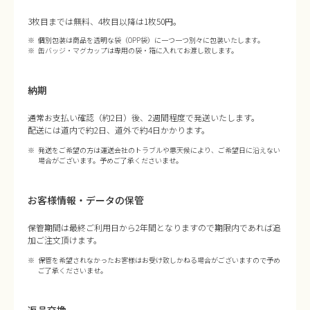
3枚目までは無料、4枚目以降は1枚50円。
個別包装は商品を透明な袋（OPP袋）に一つ一つ別々に包装いたします。
缶バッジ・マグカップは専用の袋・箱に入れてお渡し致します。
納期
通常お支払い確認（約2日）後、2週間程度で発送いたします。
配送には道内で約2日、道外で約4日かかります。
発送をご希望の方は運送会社のトラブルや悪天候により、ご希望日に沿えない
場合がございます。予めご了承くださいませ。
お客様情報・データの保管
保管期間は最終ご利用日から2年間となりますので期限内であれば追
加ご注文頂けます。
保管を希望されなかったお客様はお受け致しかねる場合がございますので予め
ご了承くださいませ。