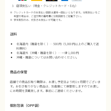
店頭支払い（現金・クレジットカード・Edy）
クレジットカードのお支払い回数は通常一回払いとなります。分割支払いをご
希望の場合は、ご注文時の備考欄に分割回数をご記載下さい。
学生割引のみ、代引きお支払いが可能です。
送料
北海道内（離島を除く ）… 500 円（5,000 円以上のご購入で送
料無料）
北海道外（沖縄・離島を除く）… 一律 1,000 円
沖縄・離島についてはお問い合わせください。
商品の保管
店舗での商品引取り期限は、お渡し予定日より約1ヶ月間でございま
す。お引き取りがない商品は、別倉庫にて保管致しますのでお渡し
にお時間を頂戴致します。事前にご連絡くださいませ。
個別包装（OPP袋）