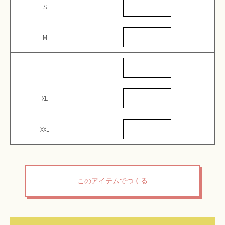
S
M
L
XL
XXL