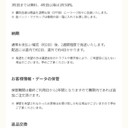
3枚目までは無料、4枚目以降は1枚50円。
個別包装は商品を透明な袋（OPP袋）に一つ一つ別々に包装いたします。
缶バッジ・マグカップは専用の袋・箱に入れてお渡し致します。
納期
通常お支払い確認（約2日）後、2週間程度で発送いたします。
配送には道内で約2日、道外で約4日かかります。
発送をご希望の方は運送会社のトラブルや悪天候により、ご希望日に沿えない
場合がございます。予めご了承くださいませ。
お客様情報・データの保管
保管期間は最終ご利用日から2年間となりますので期限内であれば追
加ご注文頂けます。
保管を希望されなかったお客様はお受け致しかねる場合がございますので予め
ご了承くださいませ。
返品交換